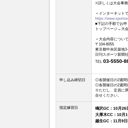
※詳しくは大会事
＜インターネット
https://www.sportse
■下記の手順でお
トップページ→大
＜大会内容につい
〒104-8055
東京都中央区築地3-5
日刊スポーツ新聞社
03-5550-8
TEL
申し込み締切日
◎各開催日の2週間
◎各開催日の2週間
※ただし、定員に
合せください。
指定練習日
鳴沢GC：10月2
大厚木CC：10月
越生GC：11月9日