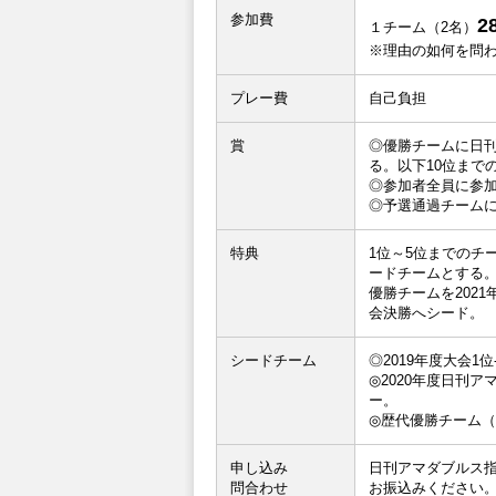
参加費
2
１チーム（2名）
※理由の如何を問
プレー費
自己負担
賞
◎優勝チームに日
る。以下10位まで
◎参加者全員に参
◎予選通過チーム
特典
1位～5位までのチ
ードチームとする
優勝チームを202
会決勝へシード。
シードチーム
◎2019年度大会1
◎2020年度日刊
ー。
◎歴代優勝チーム
申し込み
日刊アマダブルス
問合わせ
お振込みください